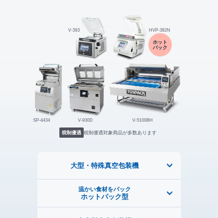
HVP-382N
V-393
ホット
パック
SP-4434
V-5100BH
V-930D
税制優遇
税制優遇対象商品が多数あります
大型・特殊真空包装機
温かい食材をパック
ホットパック型