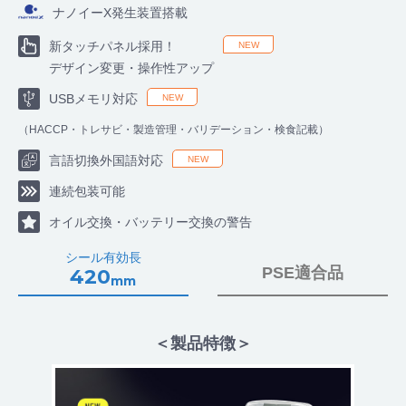
ナノイーX発生装置搭載
新タッチパネル採用！
デザイン変更・操作性アップ
USBメモリ対応
（HACCP・トレサビ・製造管理・バリデーション・検食記載）
言語切換外国語対応
連続包装可能
オイル交換・バッテリー交換の警告
シール有効長
PSE適合品
420
mm
＜製品特徴＞