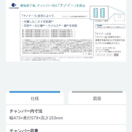
仕様
図面
チャンバー内寸法
幅473×奥行579×高さ153mm
チャンバー容量