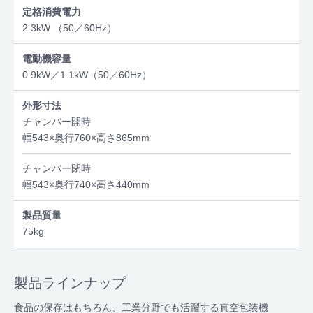
定格消費電力
2.3kW （50／60Hz）
電動機容量
0.9kW／1.1kW（50／60Hz）
外形寸法
チャンバー開時
幅543×奥行760×高さ865mm
チャンバー閉時
幅543×奥行740×高さ440mm
製品質量
75kg
製品ラインナップ
食品の保存はもちろん、工業分野でも活躍する真空包装機