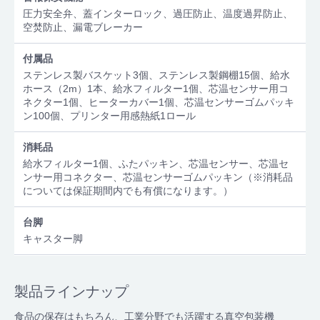
圧力安全弁、蓋インターロック、過圧防止、温度過昇防止、
空焚防止、漏電ブレーカー
付属品
ステンレス製バスケット3個、ステンレス製鋼棚15個、給水
ホース（2m）1本、給水フィルター1個、芯温センサー用コ
ネクター1個、ヒーターカバー1個、芯温センサーゴムパッキ
ン100個、プリンター用感熱紙1ロール
消耗品
給水フィルター1個、ふたパッキン、芯温センサー、芯温セ
ンサー用コネクター、芯温センサーゴムパッキン（※消耗品
については保証期間内でも有償になります。）
台脚
キャスター脚
製品ラインナップ
食品の保存はもちろん、工業分野でも活躍する真空包装機