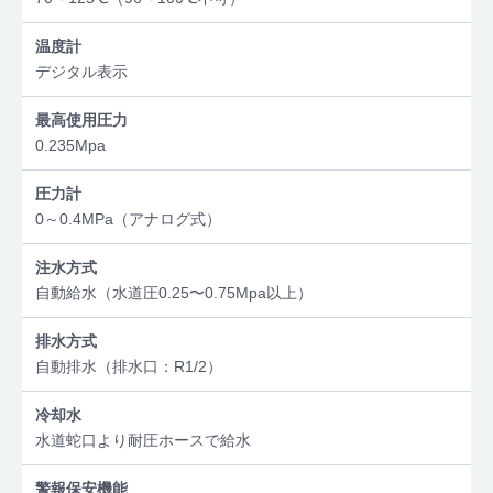
温度計
デジタル表示
最高使用圧力
0.235Mpa
圧力計
0～0.4MPa（アナログ式）
注水方式
自動給水（水道圧0.25〜0.75Mpa以上）
排水方式
自動排水（排水口：R1/2）
冷却水
水道蛇口より耐圧ホースで給水
警報保安機能