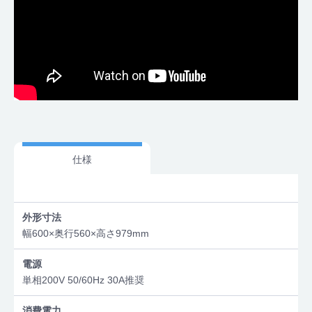
仕様
外形寸法
幅600×奥行560×高さ979mm
電源
単相200V 50/60Hz 30A推奨
消費電力