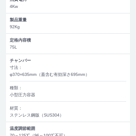
4Kw
製品重量
92Kg
定格内容積
75L
チャンバー
寸法：
φ370×635mm（蓋含む有効深さ695mm）
種類：
小型圧力容器
材質：
ステンレス鋼版（SUS304）
温度調節範囲
70～125℃（96～100℃不可）