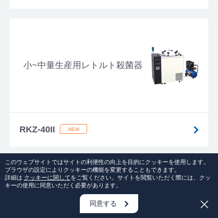
小~中量生産用レトルト殺菌器
RKZ-40II
このウェブサイトではサイトの利便性の向上を目的にクッキーを使用します。
ブラウザの設定によりクッキーの機能を変更することもできます。
詳細は
クッキーに関して
をご覧ください。サイトを閲覧いただく際には、クッ
キーの使用に同意いただく必要があります。
\ 1分で入力完了 /
自動整形機
同意する
資料請求・お問い合わせはこちら