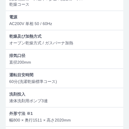
乾燥コース
電源
AC200V 単相 50 / 60Hz
乾燥及び加熱方式
オーブン乾燥方式 / ガスバーナ加熱
排気口径
直径200mm
運転目安時間
60分(洗濯乾燥標準コース)
洗剤投入
液体洗剤用ポンプ3連
外形寸法 ※1
幅800 × 奥行1511 × 高さ2020mm