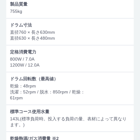
製品質量
755kg
ドラム寸法
直径760 × 長さ630mm
直径630 × 長さ480mm
定格消費電力
800W / 7.0A
1200W / 12.0A
ドラム回転数（最高値）
乾燥：48rpm
洗濯：52rpm / 脱水：850rpm / 乾燥：
61rpm
標準コース使用水量
143L(標準負荷時。投入する負荷の量、表材によって異なり
ます。)
乾燥熱源/ガス消費量 ※2