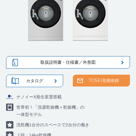
取扱説明書・仕様書／外形図
TOSEI見積依頼
カタログ
ナノイーX発生装置搭載
世界初！「洗濯乾燥機＋乾燥機」の
一体型モデル
洗乾機1台分のスペースで2台分の働き
上段：14kg乾燥機