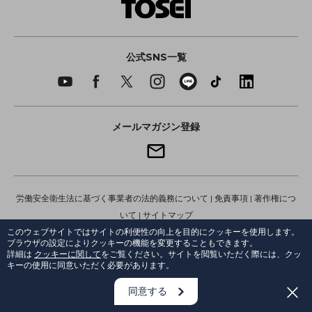
公式SNS一覧
メールマガジン登録
労働安全衛生法に基づく事業者の法的義務について
|
免責事項
|
著作権につ
いて
|
サイトマップ
個人情報保護方針
|
ソーシャルメディアポリシー
このウェブサイトではサイトの利便性の向上を目的にクッキーを使用します。
ブラウザの設定によりクッキーの機能を変更することもできます。
投資豆知識
詳細は
クッキーに関して
をご覧ください。サイトを閲覧いただく際には、クッ
言語（language）：
日本語
|
English
|
繁體中文
|
ภาษาไทย
|
한국어
|
簡体
キーの使用に同意いただく必要があります。
中文
同意する