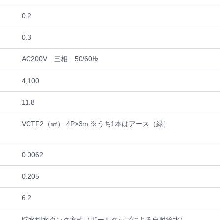
0.2
0.3
AC200V 三相 50/60㎐
4,100
11.8
VCTF2（㎟） 4P×3m ※うち1本はアース（緑）
0.0062
0.205
6.2
貯水型水タンク方式（ボールタップによる自動給水）