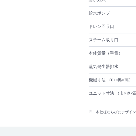
給水ポンプ
ドレン回収口
スチーム取り口
本体質量（重量）
蒸気発生器排水
機械寸法 （巾×奥×高）
ユニット寸法 （巾×奥×
※ 本仕様ならびにデザイン