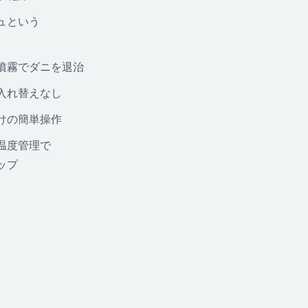
ュという
噴霧でダニを退治
入れ替えなし
けの簡単操作
温度管理で
ップ