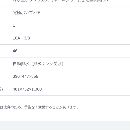
電極ポンプ×2P
1
10A（3/8）
46
自動排水（排水タンク受け）
390×447×855
高）
481×752×1,360
は改良のため、予告なく変更することがあります。