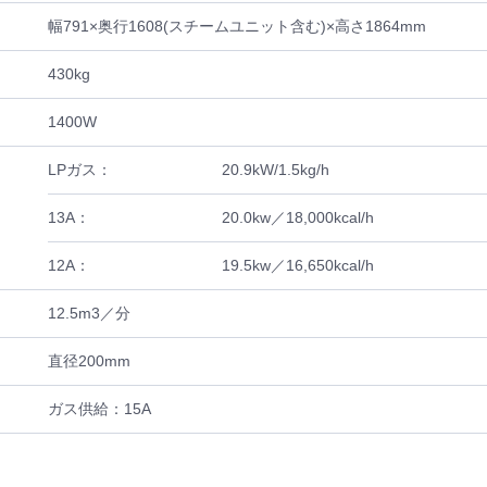
幅791×奥行1608(スチームユニット含む)×高さ1864mm
430kg
1400W
LPガス：
20.9kW/1.5kg/h
13A：
20.0kw／18,000kcal/h
12A：
19.5kw／16,650kcal/h
12.5m3／分
直径200mm
ガス供給：15A