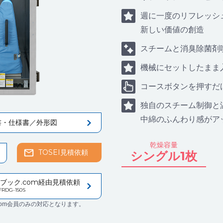
週に一度のリフレッシ
新しい価値の創造
スチームと消臭除菌剤
機械にセットしたまま
コースボタンを押すだ
独自のスチーム制御と
中綿のふんわり感がア
書・仕様書／外形図
乾燥容量
TOSEI見積依頼
シングル1枚
ブック.com経由見積依頼
FRDG-150S
com会員のみの対応となります。