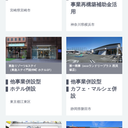
事業再構築補助金活
宮崎県宮崎市
用
神奈川県横浜市
東急リゾーツ&ステイ
第一商事（ecoランドリープラス 西貝
（東急ステイ門前仲町 ホテル1F）
塚店）
他事業併設型
他事業併設型
ホテル併設
カフェ・マルシェ併
設
東京都江東区
静岡県磐田市