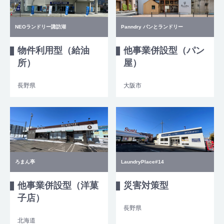
NEOランドリー諏訪湖
Panndry パンとランドリー
物件利用型（給油
他事業併設型（パン
所）
屋）
長野県
大阪市
ろまん亭
LaundryPlace#14
他事業併設型（洋菓
災害対策型
子店）
長野県
北海道