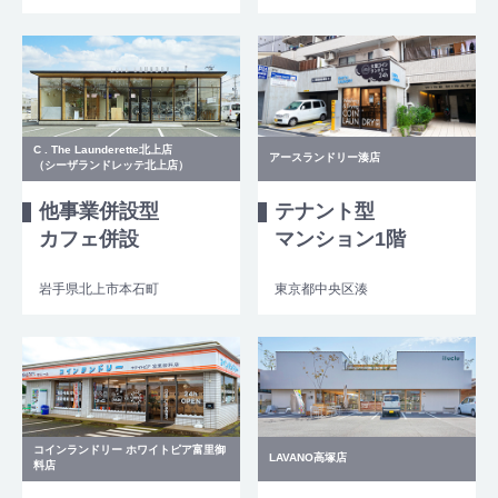
C . The Launderette北上店
アースランドリー湊店
（シーザランドレッテ北上店）
他事業併設型
テナント型
カフェ併設
マンション1階
岩手県北上市本石町
東京都中央区湊
コインランドリー ホワイトピア富里御
LAVANO高塚店
料店