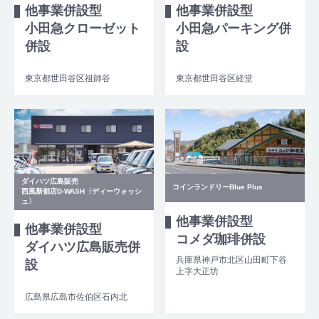
他事業併設型
他事業併設型
小田急クローゼット
小田急パーキング併
併設
設
東京都世田谷区祖師谷
東京都世田谷区経堂
ダイハツ広島販売
コインランドリーBlue Plus
西風新都店D-WASH〈ディーウォッシ
ュ〉
他事業併設型
他事業併設型
コメダ珈琲併設
ダイハツ広島販売併
兵庫県神戸市北区山田町下谷
設
上字大正坊
広島県広島市佐伯区石内北