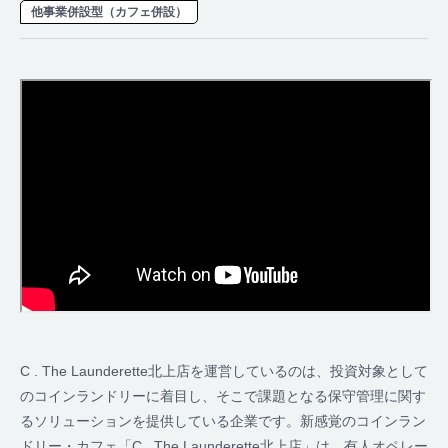
他事業併設型（カフェ併設）
C . The Launderette北上店を運営しているのは、投資対象として
のコインランドリーに着目し、そこで課題となる保守管理に関す
るソリューションを提供している企業です。新感覚のコインラン
ドリー・カフェ「C . The Launderette北上店」は、有人オペレー