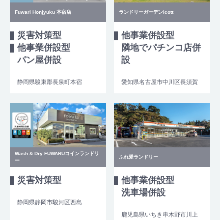
Fuwari Honjyuku 本宿店
ランドリーガーデンicott
災害対策型
他事業併設型
他事業併設型
隣地でパチンコ店併
パン屋併設
設
静岡県駿東郡長泉町本宿
愛知県名古屋市中川区長須賀
Wash & Dry FUWARUコインランドリ
ふれ愛ランドリー
ー
災害対策型
他事業併設型
洗車場併設
静岡県静岡市駿河区西島
鹿児島県いちき串木野市川上