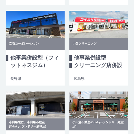
立石コーポレーション
小柴クリーニング
他事業併設型（フィ
他事業併設型
ットネスジム）
クリーニング店併設
長野県
広島県
小田急電鉄、小田急不動産
小田急不動産(Odakyuランドリー経堂
(Odakyuランドリー成城店)
店)