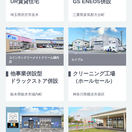
UR賃貸住宅
GS ENEOS併設
埼玉県所沢市並木
三重県多気郡大台町
コインランドリーメイトドリーム城内
エイブル
店
他事業併設型
クリーニング工場
ドラックストア併設
（ホールセール）
栃木県栃木市城内町
神奈川県横浜市泉区