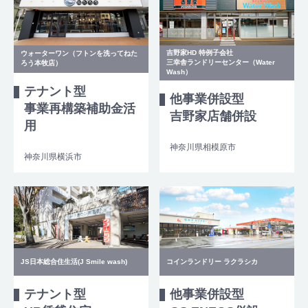
吉野家HD 特例子会社
ウォーターワン（フトンを洗ってねた
三幸舎ランドリーセンター（Water
ろう本牧店）
Wash）
テナント型
他事業併設型
事業再構築補助金活
吉野家店舗併設
用
神奈川県相模原市
神奈川県横浜市
JS日本総合住生活(J Smile wash)
コインランドリー ラクラシカ
テナント型
他事業併設型