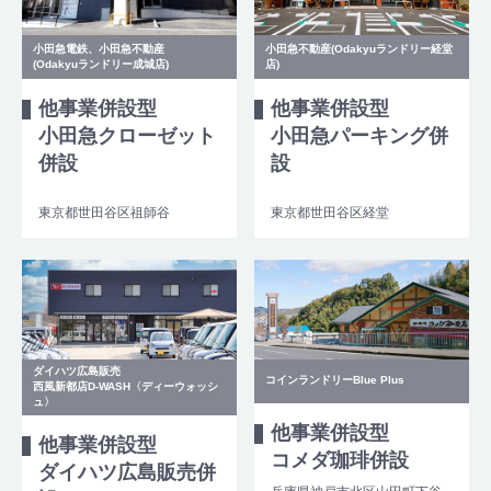
小田急電鉄、小田急不動産
小田急不動産(Odakyuランドリー経堂
(Odakyuランドリー成城店)
店)
他事業併設型
他事業併設型
小田急クローゼット
小田急パーキング併
併設
設
東京都世田谷区祖師谷
東京都世田谷区経堂
ダイハツ広島販売
コインランドリーBlue Plus
西風新都店D-WASH〈ディーウォッシ
ュ〉
他事業併設型
他事業併設型
コメダ珈琲併設
ダイハツ広島販売併