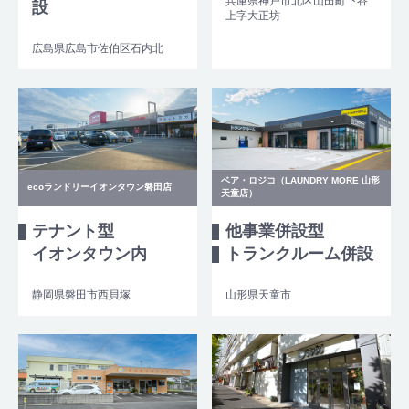
兵庫県神戸市北区山田町下谷
設
上字大正坊
広島県広島市佐伯区石内北
ベア・ロジコ（LAUNDRY MORE 山形
ecoランドリーイオンタウン磐田店
天童店）
テナント型
他事業併設型
イオンタウン内
トランクルーム併設
静岡県磐田市西貝塚
山形県天童市