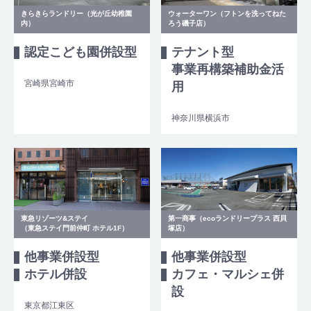
きらきらランドリー（光が丘幼稚園
ウォーターワン（フトンを洗ってねた
内）
ろう磯子店）
認定こども園併設型
テナント型
事業再構築補助金活
宮崎県宮崎市
用
神奈川県横浜市
東急リゾーツ&ステイ
第一商事（ecoランドリープラス 西貝
（東急ステイ門前仲町 ホテル1F）
塚店）
他事業併設型
他事業併設型
ホテル併設
カフェ・マルシェ併
設
東京都江東区