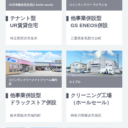
JS日本総合住生活(J Smile wash)
コインランドリー ラクラシカ
テナント型
他事業併設型
UR賃貸住宅
GS ENEOS併設
埼玉県所沢市並木
三重県多気郡大台町
コインランドリーメイトドリーム城内
エイブル
店
他事業併設型
クリーニング工場
ドラックストア併設
（ホールセール）
栃木県栃木市城内町
神奈川県横浜市泉区