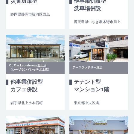
災害対策型
他事業併設型
洗車場併設
静岡県静岡市駿河区西島
鹿児島県いちき串木野市川上
C . The Launderette北上店
アースランドリー湊店
（シーザランドレッテ北上店）
他事業併設型
テナント型
カフェ併設
マンション1階
岩手県北上市本石町
東京都中央区湊