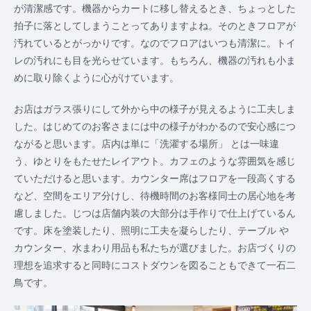
が清潔感です。機器からカートに移し替えるとき、ちょっとした
拍子に落としてしまうことってありますよね。そのときフロアが
汚れているとがっかりです。なのでフロアはいつも清潔に。トイ
レの汚れにも目を光らせています。もちろん、機器の汚れも小ま
めに取り除くように心がけています。
お店はガラス張りにして外から中の様子が見えるように工夫しま
した。はじめてのお客さまには中の様子がわかるので安心感につ
ながると思います。店内は単に「洗濯する場所」 とは一味違
う、ゆとりをもたせたレイアウト。カフェのような雰囲気を感じ
ていただけると思います。カウンター席はフロアを一段高くする
など、空間をエリア分けし、待機時間のお客様同士の居心地を考
慮しました。じつは店舗内装の大部分は手作りで仕上げているん
です。床を塗装したり、照明に工夫を凝らしたり、テーブル や
カウンター、水まわり用品も私たちが選びました。お店づくりの
理想を追求すると同時にコストダウンを図ることもできて一石二
鳥です。