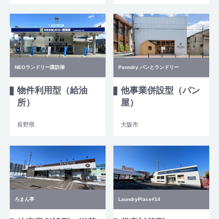
NEOランドリー諏訪湖
Panndry パンとランドリー
物件利用型（給油
他事業併設型（パン
所）
屋）
長野県
大阪市
ろまん亭
LaundryPlace#14