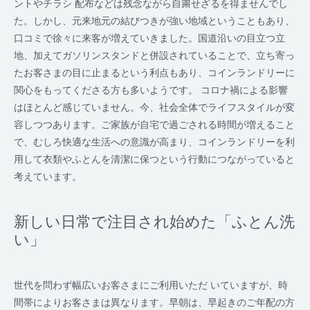
ントやチラシ 配布などは残念ながら自粛せざるを得ませんでし
た。しかし、元来地元の結びつきが強い地域ということもあり、
口コミで徐々に来客が増えていきました。国道沿いの目立つ立
地、加えてガソリンスタンドと併設されていることで、立ち寄っ
たお客さまの目に止まるという利点もあり、コインランドリーに
関心をもってくださる方も多いようです。 コロナ禍による影響
はほとんど感じていません。今、社会全体でライフスタイルが変
容しつつあります。ご家族が自宅で過ごされる時間が増えること
で、むしろ快適な生活への意識が高まり、コインランドリーを利
用して衣類やふとんを清潔に保つという行動につながっていると
考えています。
新しい日常で注目され始めた「ふとん洗
い」
世代を問わず幅広いお客さまにご利用いただ いていますが、時
間帯によりお客さまは異なります。早朝は、早起きのご年配の方