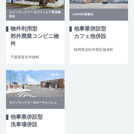
コインランドリー ホワイトピア富里御
LAVANO高塚店
料店
物件利用型
他事業併設型
郊外廃業コンビニ物
カフェ他併設
件
静岡県浜松市西区篠原町
千葉県富里市御料
コインランドリー＆カーウォッシュ
他事業併設型
洗車場併設