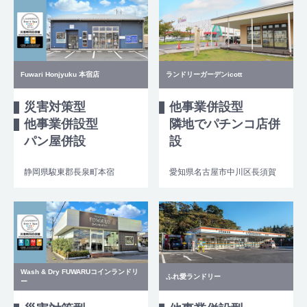
Fuwari Honjyuku 本宿店
ランドリーガーデンicott
災害対策型
他事業併設型
他事業併設型
隣地でパチンコ店併
パン屋併設
設
静岡県駿東郡長泉町本宿
愛知県名古屋市中川区長須賀
Wash & Dry FUWARUコインランドリ
ふれ愛ランドリー
ー