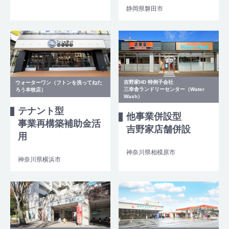
静岡県磐田市
吉野家HD 特例子会社
ウォーターワン（フトンを洗ってねた
三幸舎ランドリーセンター（Water
ろう本牧店）
Wash）
テナント型
他事業併設型
事業再構築補助金活
吉野家店舗併設
用
神奈川県相模原市
神奈川県横浜市