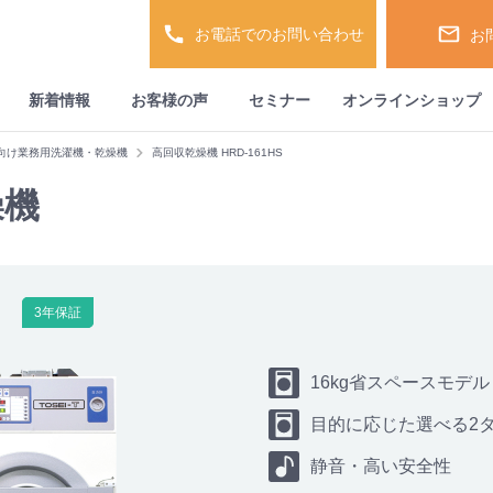
お電話でのお問い合わせ
お
新着情報
お客様の声
セミナー
オンラインショップ
グ向け業務用洗濯機・乾燥機
高回収乾燥機 HRD-161HS
燥機
3年保証
16kg省スペースモデル
目的に応じた選べる2
静音・高い安全性