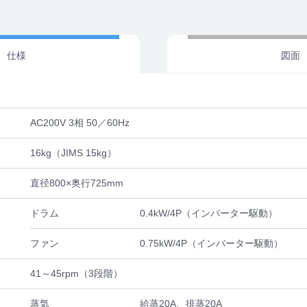
仕様
図面
AC200V 3相 50／60Hz
16kg（JIMS 15kg）
直径800×奥行725mm
ドラム
0.4kW/4P（インバーター駆動）
ファン
0.75kW/4P（インバーター駆動）
41～45rpm（3段階）
蒸気
給蒸20A、排蒸20A