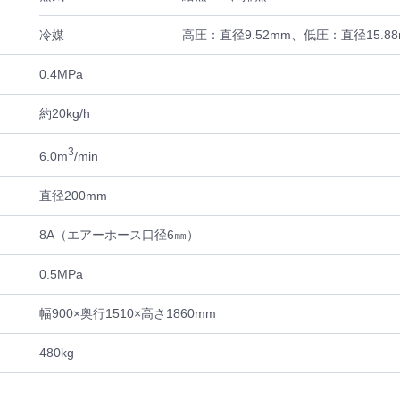
冷媒
高圧：直径9.52mm、低圧：直径15.88
0.4MPa
約20kg/h
3
6.0m
/min
直径200mm
8A（エアーホース口径6㎜）
0.5MPa
幅900×奥行1510×高さ1860mm
480kg