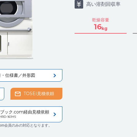
高い溶剤回収率
乾燥容量
16
kg
書・仕様書／外形図
TOSEI見積依頼
ブック.com経由見積依頼
HRD-161HS
com会員のみの対応となります。