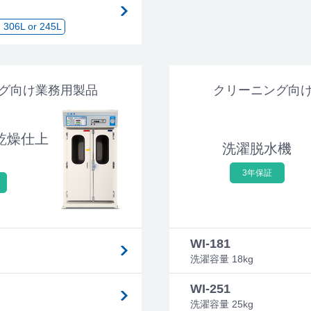
L or 245L
グ向け業務用製品
クリーニング向
乾燥仕上
洗濯脱水機
3年保証
WI-181
洗濯容量 18kg
WI-251
洗濯容量 25kg