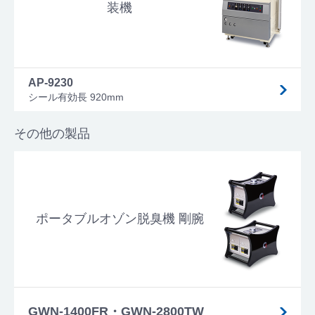
装機
AP-9230
シール有効長 920mm
その他の製品
ポータブルオゾン脱臭機 剛腕
GWN-1400FR・GWN-2800TW