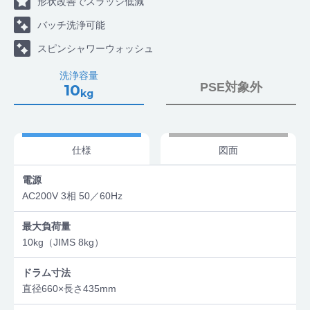
形状改善でスラッジ低減
バッチ洗浄可能
スピンシャワーウォッシュ
洗浄容量
PSE対象外
10
kg
仕様
図面
電源
AC200V 3相 50／60Hz
最大負荷量
10kg（JIMS 8kg）
ドラム寸法
直径660×長さ435mm