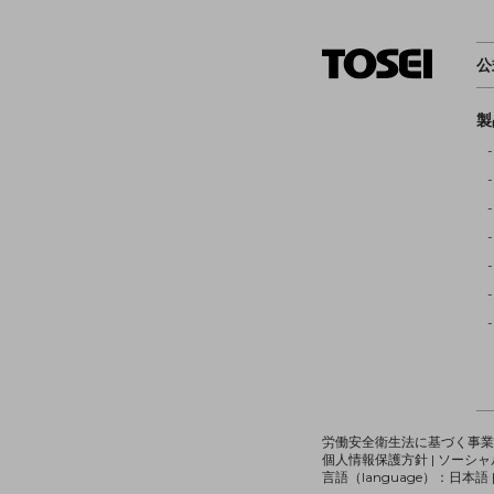
公
製
労働安全衛生法に基づく事
個人情報保護方針
|
ソーシャ
言語（language）：
日本語