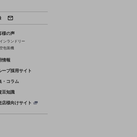
録
客様の声
インランドリー
空包装機
用情報
ループ採用サイト
集・コラム
資豆知識
売店様向けサイト