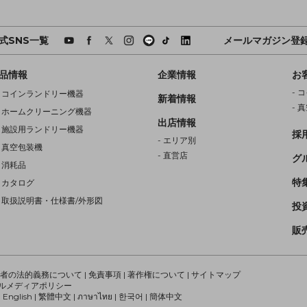
式SNS一覧
メールマガジン登
品情報
企業情報
お
-
コ
-
コインランドリー機器
新着情報
-
真
-
ホームクリーニング機器
出店情報
-
施設用ランドリー機器
採
-
エリア別
-
真空包装機
-
直営店
グ
-
消耗品
特
-
カタログ
-
取扱説明書・仕様書/外形図
投
販
業者の法的義務について
|
免責事項
|
著作権について
|
サイトマップ
ルメディアポリシー
|
English
|
繁體中文
|
ภาษาไทย
|
한국어
|
簡体中文