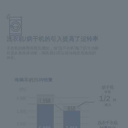
洗衣机/烘干机的引入提高了运转率
干衣机的使用在雨天增加，但“洗干衣机”除了烘干功能
外还具有洗涤功能，因此我们可以期待晴天洗衣服的
销售。
每辆车的日均销量
烘干机
(円)
收益
1/2
6,000
1,550
到
减少
850
4,000
洗衣干衣机
2,000