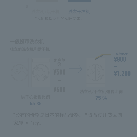
0
洗衣机+烘干机
洗衣干衣机
*我们模型商店的实际结果。
一般投币洗衣机
独立的洗衣机和烘干机
客单价UP
¥800
客户单
价
~
¥500
¥1,200
~
¥600
洗衣机/干衣机销售比例
75
%
烘干机销售比例
65
%
*公布的价格是日本的样品价格。
* 设备使用费因国
家/地区而异。