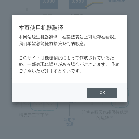
5,000
3,950
销量稳定
0
雨天
一个晴天
烘干机
洗衣干衣机
本页使用机器翻译。
* 该图是我们模型商店的性能数据。
本网站经过机器翻译，在某些表达上可能存在错误。
我们希望您能提前接受我们的歉意。
洗衣干衣机
このサイトは機械翻訳によって作成されているた
烘干机
め、一部表現に誤りがある場合がございます。 予め
ご了承いただけますと幸いです。
雨天
OK
一个晴天
即使在晴天也能保持稳定
晴天开工率下降
的运转率
利用率
改进